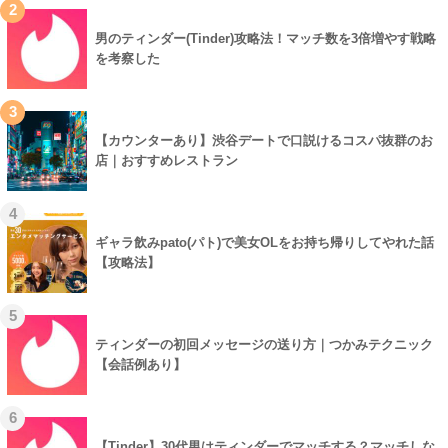
2
男のティンダー(Tinder)攻略法！マッチ数を3倍増やす戦略
を考察した
3
【カウンターあり】渋谷デートで口説けるコスパ抜群のお
店｜おすすめレストラン
4
ギャラ飲みpato(パト)で美女OLをお持ち帰りしてやれた話
【攻略法】
5
ティンダーの初回メッセージの送り方｜つかみテクニック
【会話例あり】
6
【Tinder】30代男はティンダーでマッチする？マッチしな