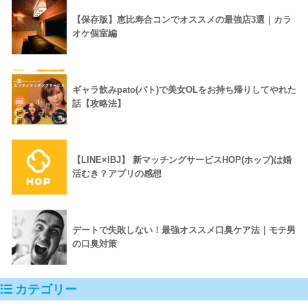
【保存版】恵比寿合コンでオススメの最強店3選｜カラ
オケ個室編
ギャラ飲みpato(パト)で美女OLをお持ち帰りしてやれた
話【攻略法】
【LINE×IBJ】 新マッチングサービスHOP(ホップ)は婚
活むき？アプリの感想
デートで失敗しない！最強オススメ口臭ケア法｜モテ男
の口臭対策
カテゴリー