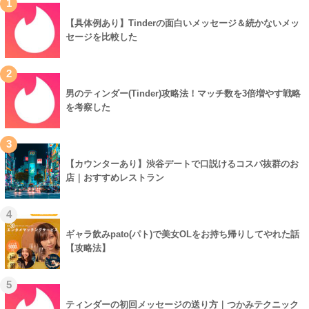
1
【具体例あり】Tinderの面白いメッセージ＆続かないメッ
セージを比較した
2
男のティンダー(Tinder)攻略法！マッチ数を3倍増やす戦略
を考察した
3
【カウンターあり】渋谷デートで口説けるコスパ抜群のお
店｜おすすめレストラン
4
ギャラ飲みpato(パト)で美女OLをお持ち帰りしてやれた話
【攻略法】
5
ティンダーの初回メッセージの送り方｜つかみテクニック